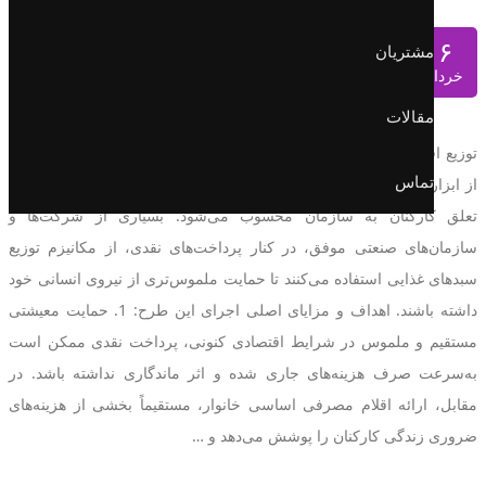
سامانه توزیع ارزاق و امکانات رفاهی
۶
مشتریان
خرداد
مدیر
|
بدون دیدگاه
مقالات
توزیع اقلام معیشتی به‌عنوان بخشی از سیاست‌های حمایتی و رفاهی، یکی
تماس
از ابزارهای مؤثر در ارتقاء رضایت شغلی، افزایش بهره‌وری و تقویت حس
تعلق کارکنان به سازمان محسوب می‌شود. بسیاری از شرکت‌ها و
سازمان‌های صنعتی موفق، در کنار پرداخت‌های نقدی، از مکانیزم توزیع
سبدهای غذایی استفاده می‌کنند تا حمایت ملموس‌تری از نیروی انسانی خود
داشته باشند. اهداف و مزایای اصلی اجرای این طرح: 1. حمایت معیشتی
مستقیم و ملموس در شرایط اقتصادی کنونی، پرداخت نقدی ممکن است
به‌سرعت صرف هزینه‌های جاری شده و اثر ماندگاری نداشته باشد. در
مقابل، ارائه اقلام مصرفی اساسی خانوار، مستقیماً بخشی از هزینه‌های
ضروری زندگی کارکنان را پوشش می‌دهد و …